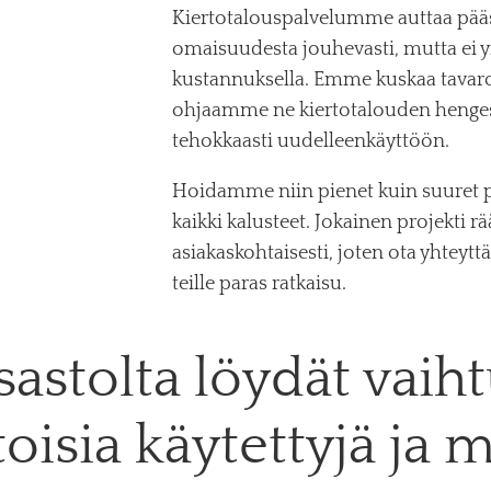
Kiertotalouspalvelumme auttaa pä
omaisuudesta jouhevasti, mutta ei 
kustannuksella. Emme kuskaa tavaroi
ohjaamme ne kiertotalouden heng
tehokkaasti uudelleenkäyttöön.
Hoidamme niin pienet kuin suuret p
kaikki kalusteet. Jokainen projekti r
asiakaskohtaisesti, joten ota yhteytt
teille paras ratkaisu.
astolta löydät vaiht
oisia käytettyjä ja