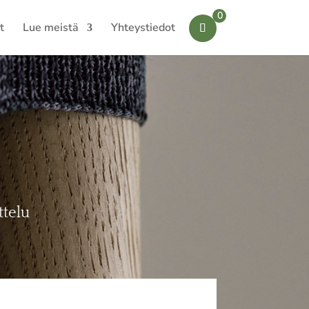
0
t
Lue meistä
Yhteystiedot
ttelu