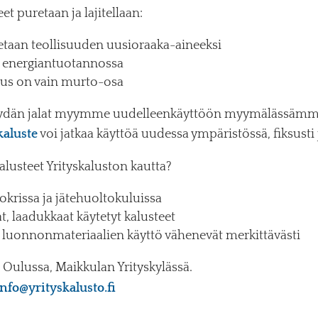
t puretaan ja lajitellaan:
tetaan teollisuuden uusioraaka-aineeksi
 energiantuotannossa
uus on vain murto-osa
pöydän jalat myymme uudelleenkäyttöön myymälässämm
kaluste
voi jatkaa käyttöä uudessa ympäristössä, fiksusti j
alusteet Yrityskaluston kautta?
uokrissa ja jätehuoltokuluissa
, laadukkaat käytetyt kalusteet
luonnonmateriaalien käyttö vähenevät merkittävästi
i Oulussa, Maikkulan Yrityskylässä.
info@yrityskalusto.fi