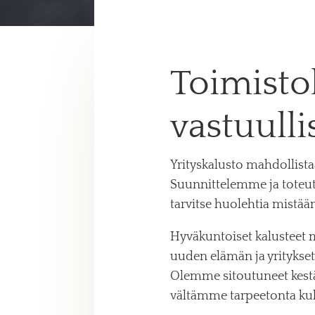
Toimisto
vastuulli
Yrityskalusto mahdollistaa
Suunnittelemme ja toteut
tarvitse huolehtia mistään
Hyväkuntoiset kalusteet 
uuden elämän ja yritykset 
Olemme sitoutuneet kestäv
vältämme tarpeetonta kul