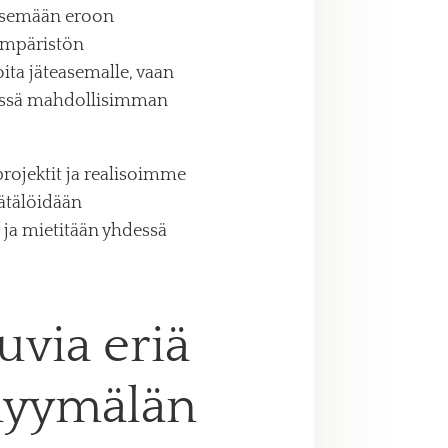
äsemään eroon
ympäristön
ta jäteasemalle, vaan
essä mahdollisimman
rojektit ja realisoimme
äätälöidään
ä ja mietitään yhdessä
uvia eriä
 myymälän