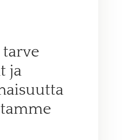
 tarve
t ja
maisuutta
Ostamme