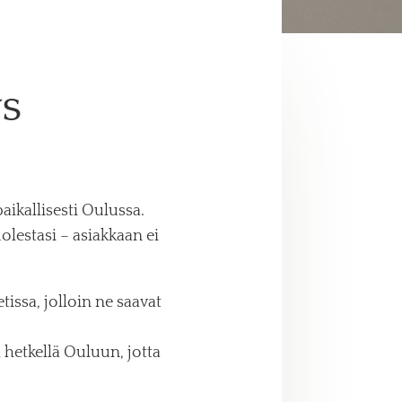
ys
aikallisesti Oulussa.
lestasi – asiakkaan ei
ssa, jolloin ne saavat
 hetkellä Ouluun, jotta