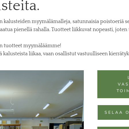
steita.
n kalusteiden myymälämalleja, satunnaisia poistoeriä se
tua pienellä rahalla. Tuotteet liikkuvat nopeasti, joten
aan tuotteet myymäläämme!
 kalusteista liikaa, vaan osallistut vastuulliseen kierräty
VAS
TOI
SELAA O