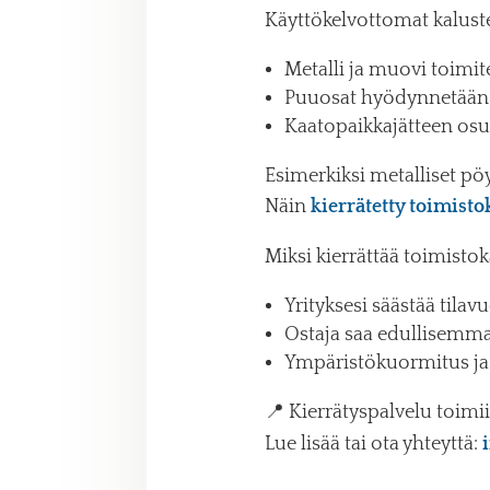
Käyttökelvottomat kalustee
Metalli ja muovi toimi
Puuosat hyödynnetään
Kaatopaikkajätteen os
Esimerkiksi metalliset 
Näin
kierrätetty toimisto
Miksi kierrättää toimistok
Yrityksesi säästää tilav
Ostaja saa edullisemmat
Ympäristökuormitus ja 
📍 Kierrätyspalvelu toimi
Lue lisää tai ota yhteyttä: