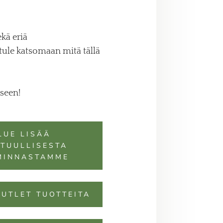
kä eriä
 tule katsomaan mitä tällä
kseen!
LUE LISÄÄ
TUULLISESTA
MINNASTAMME
UTLET TUOTTEITA