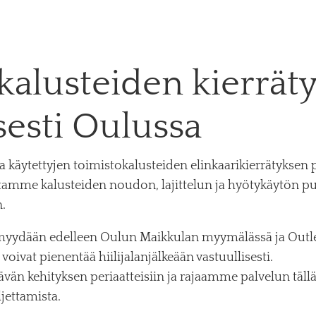
kalusteiden kierrät
sesti Oulussa
 käytettyjen toimistokalusteiden elinkaarikierrätyksen p
amme kalusteiden noudon, lajittelun ja hyötykäytön puo
.
myydään edelleen Oulun Maikkulan myymälässä ja Outleti
voivat pienentää hiilijalanjälkeään vastuullisesti.
än kehityksen periaatteisiin ja rajaamme palvelun tällä
jettamista.