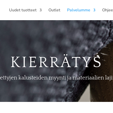
Uudet tuotteet
Outlet
Palvelumme
Ohjee
KIERRÄTYS
ettyjen kalusteiden myynti ja materiaalien laji